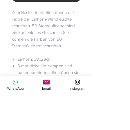
Zum Bestelldetail; Sie können die
Farbe der Einhorn-Wandleuchte
schreiben. 50 Sternaufkleber sind
ein kostenloses Geschenk. Sie
können die Farben von 50
Sternaufklebern schreiben.
Einhorn: 38x28cm
8 mm dicke Holzlampen sind
batteriebetrieben, Sie können sie
ein- und ausschalten, indem Sie
an dem Seil unten ziehen.
WhatsApp
Email
İnstagram
Es ist aus erstklassigem Holz
gefertigt, das für E1-zertifizierte
europäische Standards geeignet
ist.