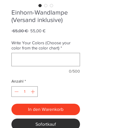
Einhorn-Wandlampe
(Versand inklusive)
Standardpreis
Sale-
 65,00 € 
55,00 €
Preis
Write Your Colors (Choose your
color from the color chart)
*
0/500
Anzahl
*
In den Warenkorb
Sofortkauf