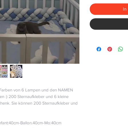
In
ie Farben von 6 Lampen und den NAMEN
n :) 2
00 Sternaufkleber und 6 kleine
chenk. Sie können 200 Sternaufkleber und
fant:40cm-Ballon.40cm
-Mo:40cm