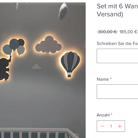
Set mit 6 Wan
Versand)
Standardp
 300,00 € 
185,00 €
Schreiben Sie die F
Name
*
Anzahl
*