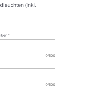
dleuchten (inkl.
reis
Sale-
Preis
arben
*
0/500
0/500