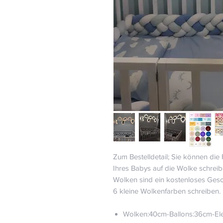
Zum Bestelldetail; Sie können d
Ihres Babys auf die Wolke schreibe
Wolken sind ein kostenloses Ges
6 kleine Wolkenfarben schreiben.
Wolken:40cm-Ballons:36cm-Ele