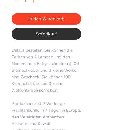
In den Warenkorb
Sofortkauf
Details bestellen; Sie können die
Farben von 4 Lampen und den
Namen Ihres Babys schreiben :) 100
Sternaufkleber und 3 kleine Wolken
sind Geschenk. Sie können 100
Sternaufkleber und 3 kleine
Wolkenfarben schreiben.
Produktionszeit: 7 Werktage
Frachtankünfte in 7 Tagen in Europa,
den Vereinigten Arabischen
Emiraten und Kuwait