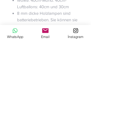
Wolke: 40cm-Mond: 40cm-
Luftballons: 40cm und 30cm
8 mm dicke Holzlampen sind
batteriebetrieben. Sie können sie
ein- und ausschalten, indem Sie
am Seil darunter ziehen.
WhatsApp
Email
İnstagram
Es besteht aus erstklassigem
Holz, das für E1-zertifizierte
europäische Standards geeignet
ist.
In unseren Produkten wird CE-
zertifizierte Farbe auf
Wasserbasis verwendet.
Auf der Rückseite befindet sich
ein Aufhängevorrichtung.
Noch keine Bewertungen
vorhanden