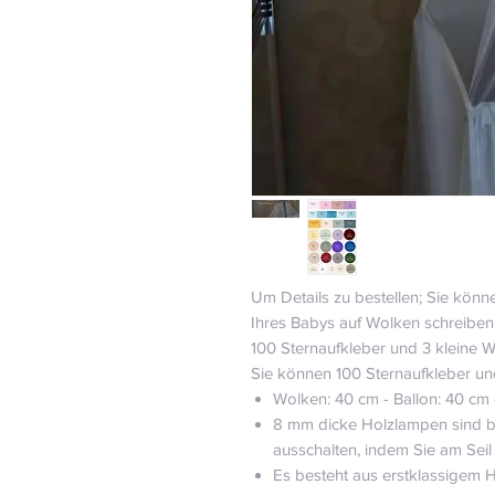
Um Details zu bestellen; Sie kö
Ihres Babys auf Wolken schreiben 
100 Sternaufkleber und 3 kleine 
Sie können 100 Sternaufkleber un
Wolken: 40 cm - Ballon: 40 cm
8 mm dicke Holzlampen sind ba
ausschalten, indem Sie am Seil
Es besteht aus erstklassigem Ho