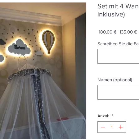
Set mit 4 Wan
inklusive)
Standardp
S
 180,00 € 
135,00 €
P
Schreiben Sie die F
Namen (optional)
Anzahl
*