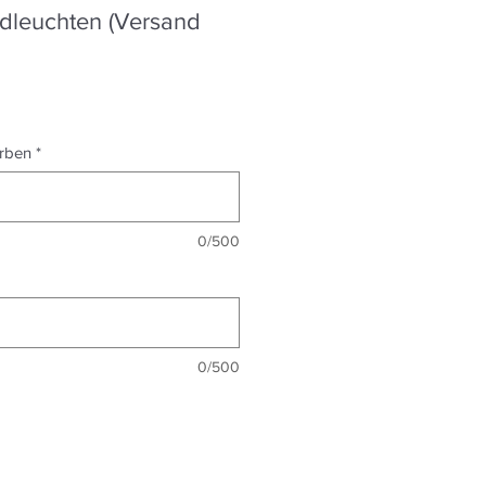
dleuchten (Versand
reis
ale-
reis
arben
*
0/500
0/500