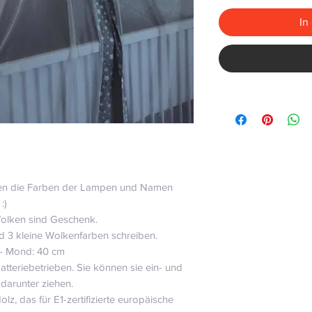
In
nnen die Farben der Lampen und Namen
:)
Wolken sind Geschenk.
d 3 kleine Wolkenfarben schreiben.
 - Mond: 40 cm
tteriebetrieben. Sie können sie ein- und
 darunter ziehen.
lz, das für E1-zertifizierte europäische