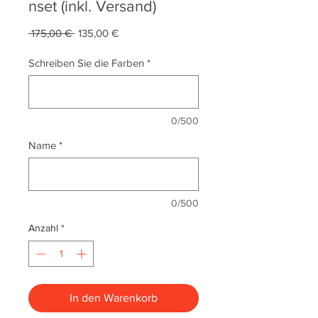
nset (inkl. Versand)
Standardpreis
Sale-
 175,00 € 
135,00 €
Preis
Schreiben Sie die Farben
*
0/500
Name
*
0/500
Anzahl
*
In den Warenkorb