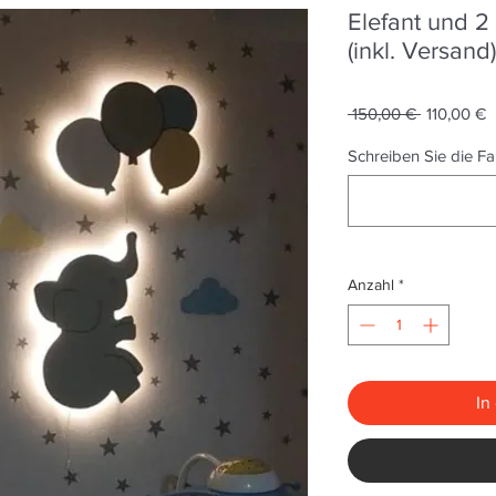
Elefant und 2
(inkl. Versand)
Standardp
S
 150,00 € 
110,00 €
P
Schreiben Sie die F
Anzahl
*
In