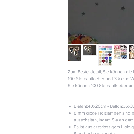
Zum Bestelldetail; Sie können di
100 Sternaufkleber und 3 kleine 
Sie können 100 Sternaufkleber un
Elefant:40x26cm - Ballon:36x
8 mm dicke Holzlampen sind ba
ausschalten, indem Sie an dem 
Es ist aus erstklassigem Holz ge
Standards geeignet ist.