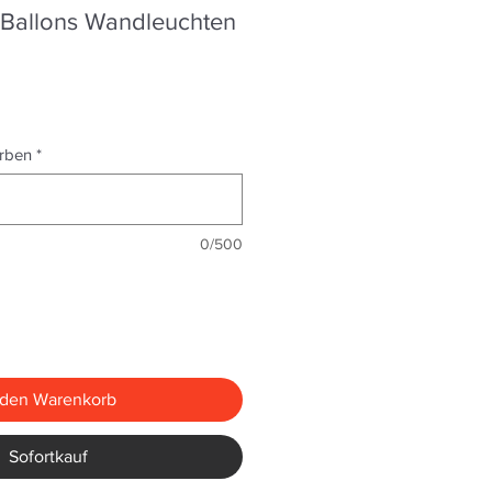
 Ballons Wandleuchten
reis
ale-
reis
arben
*
0/500
 den Warenkorb
Sofortkauf