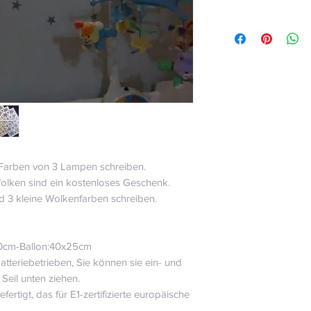
e Farben von 3 Lampen schreiben.
Wolken sind ein kostenloses Geschenk.
d 3 kleine Wolkenfarben schreiben.
30cm
-Ballon:40x25cm
tteriebetrieben, Sie können sie ein- und
Seil unten ziehen.
fertigt, das für E1-zertifizierte europäische