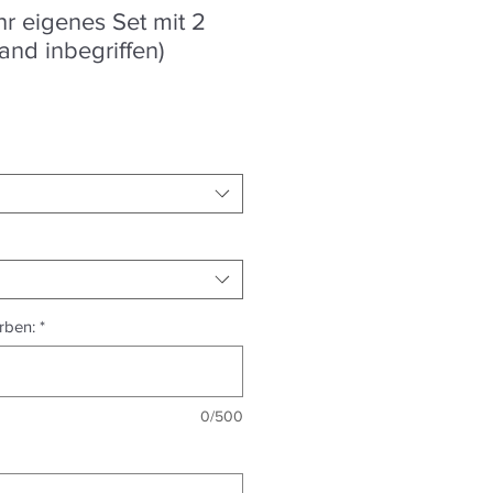
Ihr eigenes Set mit 2
nd inbegriffen)
eis
le-
eis
rben:
*
0/500