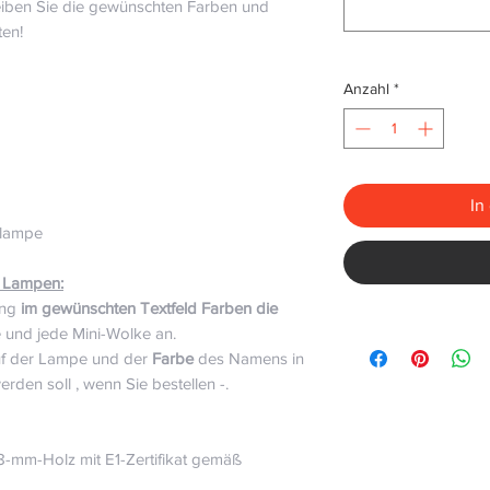
eiben Sie die gewünschten Farben und
ten!
Anzahl
*
In
nlampe
2 Lampen:
lung
im gewünschten Textfeld
Farben die
 und jede Mini-Wolke an.
uf der Lampe und der
Farbe
des Namens in
den soll , wenn Sie bestellen -.
-mm-Holz mit E1-Zertifikat gemäß
⠀⠀⠀⠀