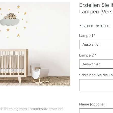
Erstellen Sie 
Lampen (Versa
Standardpr
Sa
 95,00 € 
85,00 €
Pr
Lampe 1
*
Auswählen
Lampe 2
*
Auswählen
Schreiben Sie die Fa
Name (optional)
ach Ihren eigenen Lampensatz erstellen!