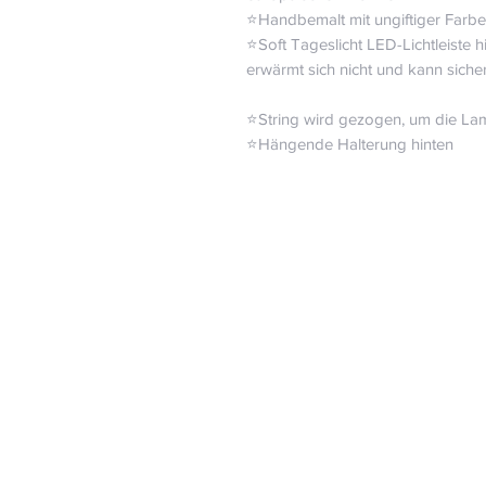
⭐️Handbemalt mit ungiftiger Farbe
⭐️Soft Tageslicht LED-Lichtleiste 
erwärmt sich nicht und kann siche
⠀⠀⠀⠀⠀⠀⠀⠀⠀
⭐️String wird gezogen, um die L
⭐️Hängende Halterung hinten ⠀